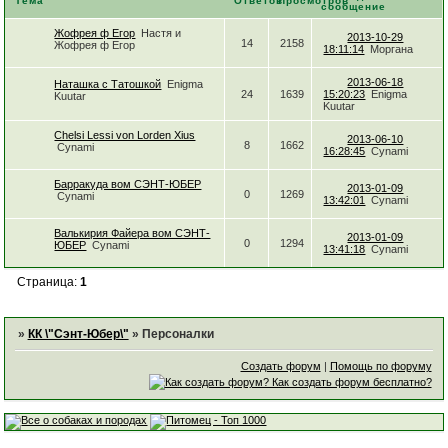
Тема
Ответов
Просмотров
сообщение
Жофрея ф Егор
Настя и
2013-10-29
14
2158
Жофрея ф Егор
18:11:14
Моргана
2013-06-18
Наташка с Татошкой
Enigma
24
1639
15:20:23
Enigma
Kuutar
Kuutar
Chelsi Lessi von Lorden Xius
2013-06-10
8
1662
Cynami
16:28:45
Cynami
Барракуда вом СЭНТ-ЮБЕР
2013-01-09
0
1269
Cynami
13:42:01
Cynami
Валькирия Файера вом СЭНТ-
2013-01-09
0
1294
ЮБЕР
Cynami
13:41:18
Cynami
Страница:
1
»
КК \"Сэнт-Юбер\"
»
Персоналки
Создать форум
|
Помощь по форуму