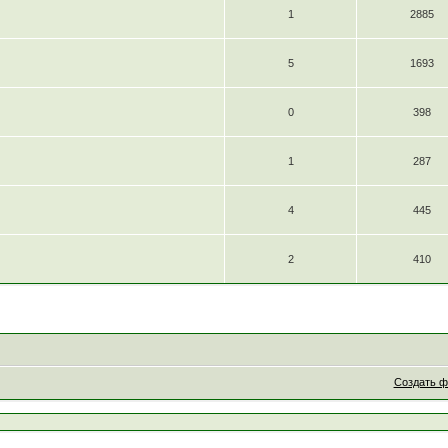
1
2885
5
1693
0
398
1
287
4
445
2
410
Создать 